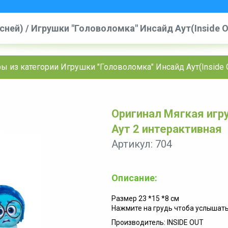
исней)
/
Игрушки "Головоломка" Инсайд Аут(Inside Ou
Головоломка Инсайд Аут 2 интерактивная
ы из категории Игрушки "Головоломка" Инсайд Аут(Inside O
Оригинал Мягкая игр
Аут 2 интерактивная
Артикул: 704
Описание:
Размер 23 *15 *8 см
Нажмите на грудь чтоба услышат
Производитель: INSIDE OUT