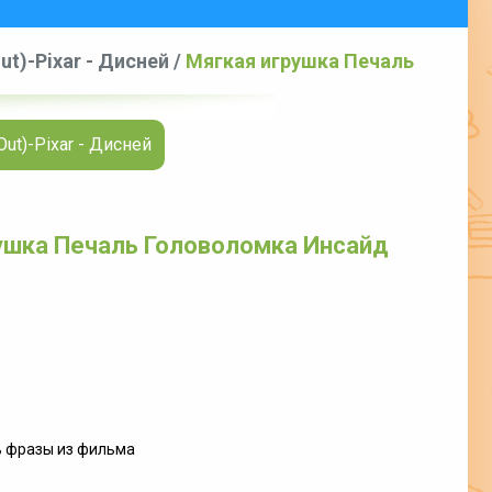
t)-Pixar - Дисней
/
Мягкая игрушка Печаль
ut)-Pixar - Дисней
ушка Печаль Головоломка Инсайд
ь фразы из фильма