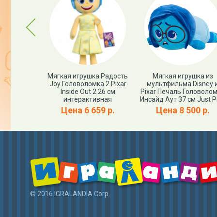
Previous
кла Инсайд
Мягкая игрушка Радость
Мягкая игрушка из
ивость-
Joy Головоломка 2 Pixar
мультфильма Disney 
nside Out -
Inside Out 2 26 см
Pixar Печаль Головоло
ей
интерактивная
Инсайд Аут 37 см Just P
апросу
Цена 6 659 р.
Цена 8 500 р.
© 2016 IGRALANDIA Corp.