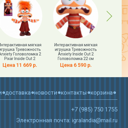
Next
Интерактивная мягкая
Интерактивная мягкая
Мягкая 
игрушка Тревожность
игрушка Тревожность
Смущение 
Anxiety Головоломка 2
Anxiety Inside Out 2
Головоломка
Pixar Inside Out 2
Головоломка 22 см
Цена 11 669 р.
Цена 6 590 р.
Цена
и
доставка
новости
контакты
корзина
+7 (985) 750 1755
Электронная почта: igralandia@mail.ru