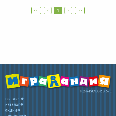
<<
<
1
>
>>
© 2016 IGRALANDIA Corp.
главная
каталог
акции
доставка