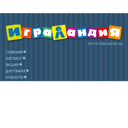
© 2016 IGRALANDIA Corp.
главная
каталог
акции
доставка
новости
контакты
корзина
+7 (985) 750 1755
Электронная почта: igralandia@mail.ru