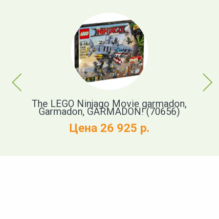
Previous
Next
37)
The LEGO Ninjago Movie garmadon,
Garmadon, GARMADON! (70656)
Цена 26 925 р.