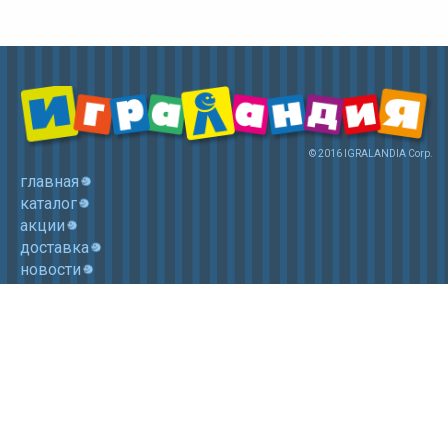
© 2016 IGRALANDIA Corp.
главная
каталог
акции
доставка
новости
контакты
корзина
+7 (985) 750 1755
Электронная почта: igralandia@mail.ru