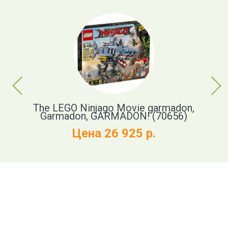
Previous
Next
37)
The LEGO Ninjago Movie garmadon,
Garmadon, GARMADON! (70656)
Цена 26 925 р.