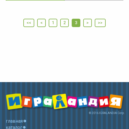
<<
<
1
2
3
>
>>
© 2016 IGRALANDIA Corp.
главная
каталог