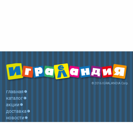
© 2016 IGRALANDIA Corp.
главная
каталог
акции
доставка
новости
контакты
корзина