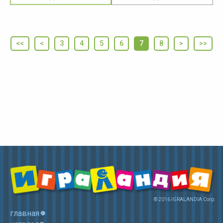
<<
<
3
4
5
6
7
8
>
>>
© 2016 IGRALANDIA Corp.
главная