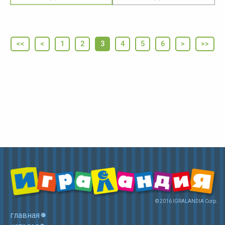
<<
<
1
2
3
4
5
6
>
>>
© 2016 IGRALANDIA Corp.
главная