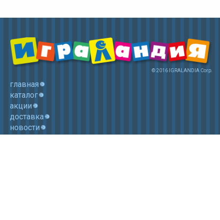
© 2016 IGRALANDIA Corp.
главная
каталог
акции
доставка
новости
контакты
корзина
+7 (985) 750 1755
Электронная почта: igralandia@mail.ru