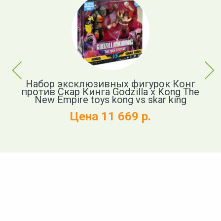
Previous
Next
р
Набор эксклюзивных фигурок Конг
против Скар Кинга Godzilla x Kong The
New Empire toys kong vs skar king
и
Цена 11 669 р.