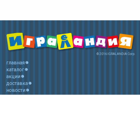
© 2016 IGRALANDIA Corp.
главная
каталог
акции
доставка
новости
контакты
корзина
+7 (985) 750 1755
Электронная почта: igralandia@mail.ru