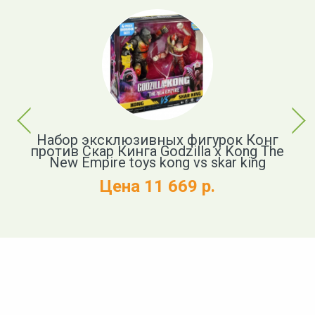
Previous
Next
р
Набор эксклюзивных фигурок Конг
против Скар Кинга Godzilla x Kong The
New Empire toys kong vs skar king
и
Цена 11 669 р.