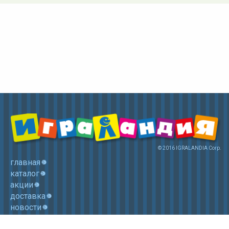
© 2016 IGRALANDIA Corp.
главная
каталог
акции
доставка
новости
контакты