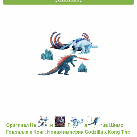
Оригинал Набор фигурок Годзилла против Шимо
Годзилла х Конг: Новая империя Godzilla x Kong The