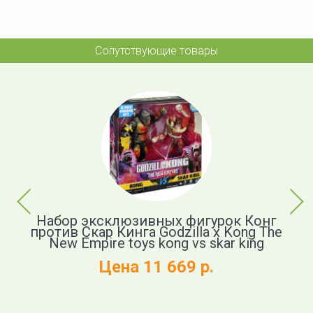
Сопутствующие товары
Previous
Next
р
Набор эксклюзивных фигурок Конг
против Скар Кинга Godzilla x Kong The
New Empire toys kong vs skar king
и
Цена 11 669 р.