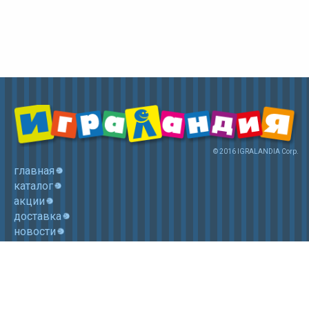
© 2016 IGRALANDIA Corp.
главная
каталог
акции
доставка
новости
контакты
корзина
+7 (985) 750 1755