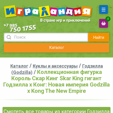
0
Найти
Каталог
/
/
Каталог
Куклы и аксессуары
Годзилла
/
Коллекционная фигурка
(Godzilla)
Король Скар Кинг Skar King гигант
Годзилла х Конг: Новая империя Godzilla
x Kong The New Empire
Смотеть все товары из категории Годзилла