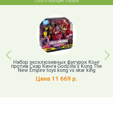
Сопутствующие товары
Previous
Next
р
Набор эксклюзивных фигурок Конг
против Скар Кинга Godzilla x Kong The
New Empire toys kong vs skar king
и
Цена 11 669 р.