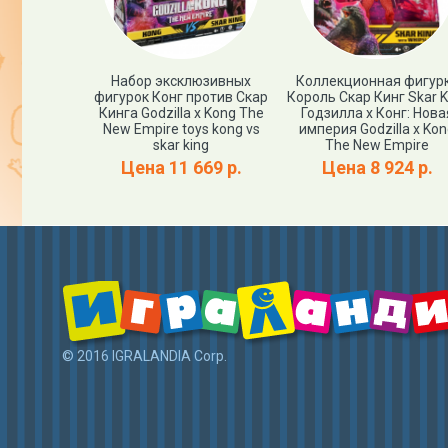
лла Титан
Набор эксклюзивных
Коллекционная фигур
Titan Tech
фигурок Конг против Скар
Король Скар Кинг Skar K
g (Годзилла
Кинга Godzilla x Kong The
Годзилла х Конг: Нова
онга)
New Empire toys kong vs
империя Godzilla x Ko
skar king
The New Empire
24 р.
Цена 11 669 р.
Цена 8 924 р.
© 2016 IGRALANDIA Corp.