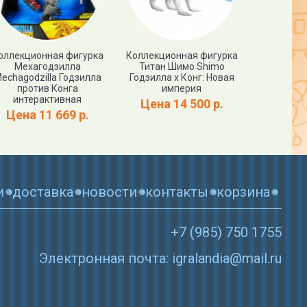
оллекционная фигурка
Коллекционная фигурка
Фигурка Г
Мехагодзилла
Титан Шимо Shimo
Черепа
echagodzilla Годзилла
Годзилла х Конг: Новая
Города Ci
против Конга
империя
Цена
интерактивная
Цена 14 500 р.
Цена 11 669 р.
и
доставка
новости
контакты
корзина
+7 (985) 750 1755
Электронная почта: igralandia@mail.ru