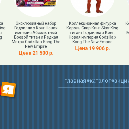
ка
Эксклюзивный набор
Коллекционная фигурка
К
ing
Годзилла x Конг Новая
Король Скар Кинг Skar King
я
империя Абсолютный
гигант Годзилла х Конг:
M
ng
Боевой титан и Редкая
Новая империя Godzilla x
Мотра Godzilla x Kong The
Kong The New Empire
New Empire
Цена 19 906 р.
Цена 21 500 р.
главная
каталог
акци