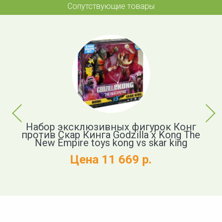
Сопутствующие товары
Previous
Next
р
Набор эксклюзивных фигурок Конг
против Скар Кинга Godzilla x Kong The
New Empire toys kong vs skar king
и
Цена 11 669 р.