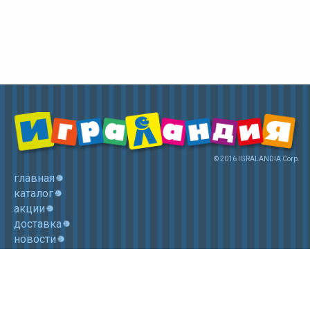
© 2016 IGRALANDIA Corp.
главная
каталог
акции
доставка
новости
контакты
корзина