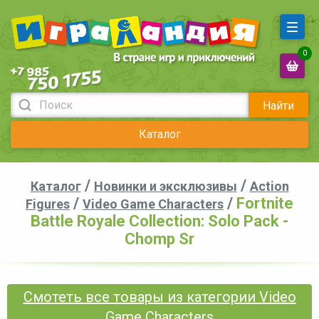
0
Найти
Каталог
/
/
Каталог
Новинки и эксклюзивы
Action
/
/
Fortnite
Figures
Video Game Characters
Battle Royale Collection: Solo Pack -
Chomp Sr
Смотеть все товары из категории Video
Game Characters