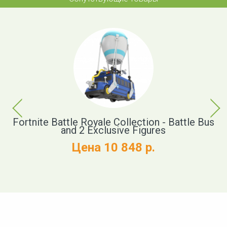
Previous
Next
xe
Fortnite Battle Royale Collection - Battle Bus
M
and 2 Exclusive Figures
Цена 10 848 р.