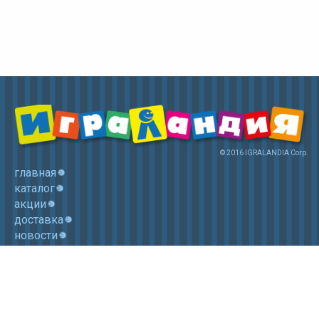
© 2016 IGRALANDIA Corp.
главная
каталог
акции
доставка
новости
контакты
корзина
+7 (985) 750 1755