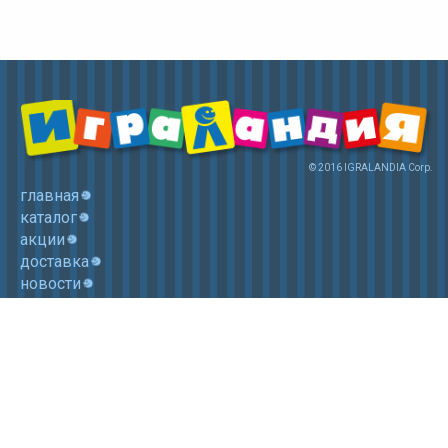
© 2016 IGRALANDIA Corp.
главная
каталог
акции
доставка
новости
контакты
корзина
+7 (985) 750 1755
Электронная почта: igralandia@mail.ru