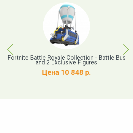
Previous
Next
xe
Fortnite Battle Royale Collection - Battle Bus
M
and 2 Exclusive Figures
Цена 10 848 р.