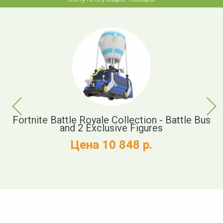
Previous
Next
xe
Fortnite Battle Royale Collection - Battle Bus
M
and 2 Exclusive Figures
Цена 10 848 р.