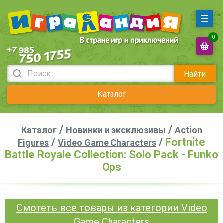
0
Найти
Каталог
/
/
Каталог
Новинки и эксклюзивы
Action
/
/
Fortnite
Figures
Video Game Characters
Battle Royale Collection: Solo Pack - Funko
Ops
Смотеть все товары из категории Video
Game Characters