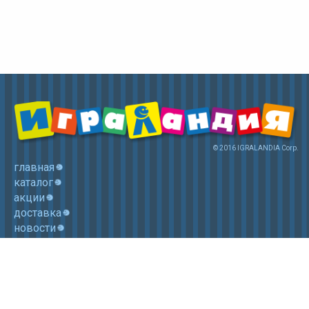
© 2016 IGRALANDIA Corp.
главная
каталог
акции
доставка
новости
контакты
корзина
+7 (985) 750 1755