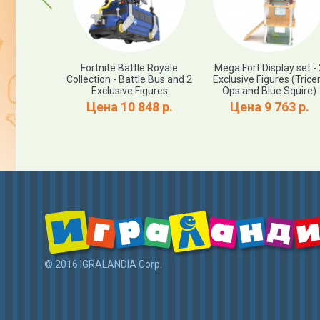
e Universe
Fortnite Battle Royale
Mega Fort Display set - 
luxe Beast
Collection - Battle Bus and 2
Exclusive Figures (Trice
ure Masters
Exclusive Figures
Ops and Blue Squire)
 Masterverse
Цена 10 848 р.
Цена 9 763 р.
Man Action
e
82 р.
© 2016 IGRALANDIA Corp.