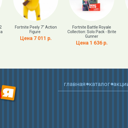
2
Fortnite Peely 7″ Action
Fortnite Battle Royale
ra
Figure
Collection: Solo Pack - Brite
Gunner
Цена 7 011 р.
Цена 1 636 р.
главная
каталог
акци