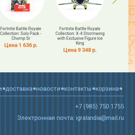
Fortnite Battle Royale
Fortnite Battle Royale
Fortnite
Collection: Solo Pack -
Collection: X-4 Stormwing
Collection: 
Chomp Sr
with Exclusive Figure Ice
King
Цена 1 636 р.
Цена
Цена 9 348 р.
и
доставка
новости
контакты
корзина
+7 (985) 750 1755
Электронная почта: igralandia@mail.ru