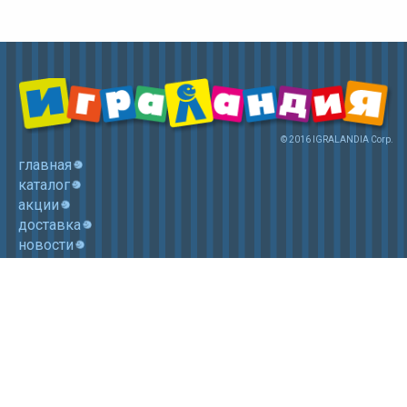
© 2016 IGRALANDIA Corp.
главная
каталог
акции
доставка
новости
контакты
корзина
+7 (985) 750 1755
Электронная почта: igralandia@mail.ru