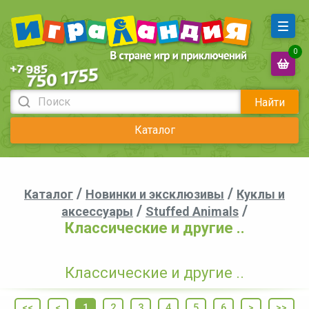
0
Найти
Каталог
/
/
Каталог
Новинки и эксклюзивы
Куклы и
/
/
аксессуары
Stuffed Animals
Классические и другие ..
Классические и другие ..
<<
<
1
2
3
4
5
6
>
>>