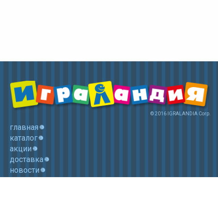
© 2016 IGRALANDIA Corp.
главная
каталог
акции
доставка
новости
контакты
корзина