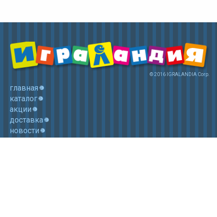
© 2016 IGRALANDIA Corp.
главная
каталог
акции
доставка
новости
контакты
корзина
+7 (985) 750 1755
Электронная почта: igralandia@mail.ru