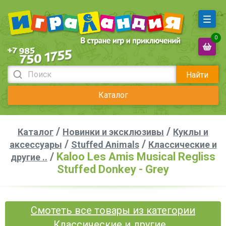
0
Найти
Каталог
/
/
Каталог
Новинки и эксклюзивы
Куклы и
/
/
аксессуары
Stuffed Animals
Классические и
/
Kaloo Les Amis Musical Regliss
другие ..
Stuffed Donkey - Grey
Смотеть все товары из категории
Классические и другие ..