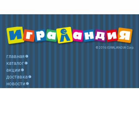
© 2016 IGRALANDIA Corp.
главная
каталог
акции
доставка
новости
контакты
корзина
+7 (985) 750 1755
Электронная почта: igralandia@mail.ru